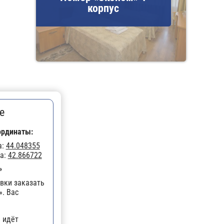
корпус
е
ординаты:
а:
44.048355
а:
42.866722
»
вки заказать
». Вас
 идёт