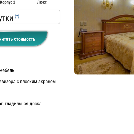
Корпус 2
Люкс
утки
(?)
читать стоимость
мебель
евизора с плоским экраном
юг, гладильная доска