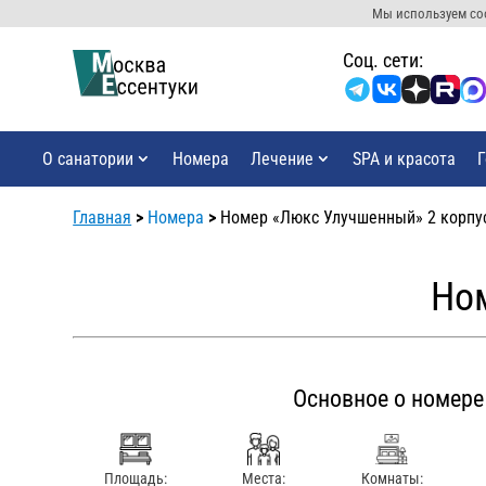
Мы используем coo
Cоц. сети:
О санатории
Номера
Лечение
SPA и красота
Г
Главная
>
Номера
>
Номер «Люкс Улучшенный» 2 корпу
Но
Основное о номере
Площадь:
Места:
Комнаты: