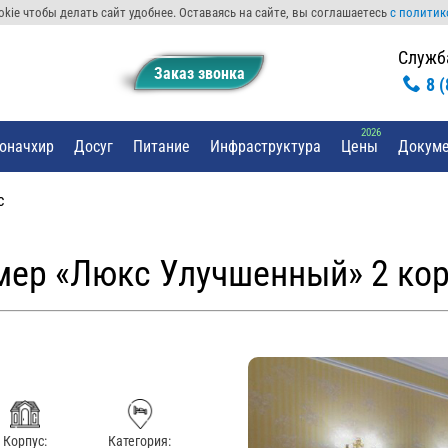
kie чтобы делать сайт удобнее. Оставаясь на сайте, вы соглашаетесь
с политик
Служб
Заказ звонкa
8 
оначхир
Досуг
Питание
Инфраструктура
Цены
Докуме
с
мер «Люкс Улучшенный» 2 кор
Корпус:
Категория: