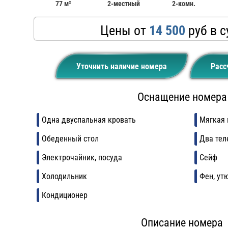
77 м²
2-местный
2-комн.
Цены от
14 500
руб в с
Уточнить наличие номера
Расс
Оснащение номера
Одна двуспальная кровать
Мягкая 
Обеденный стол
Два тел
Электрочайник, посуда
Сейф
Холодильник
Фен, ут
Кондиционер
Описание номера