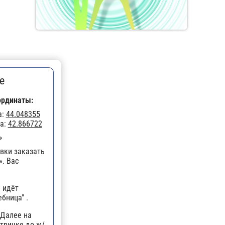
е
ординаты:
а:
44.048355
а:
42.866722
»
вки заказать
». Вас
 идёт
бница" .
 Далее на
ктричке до ж/