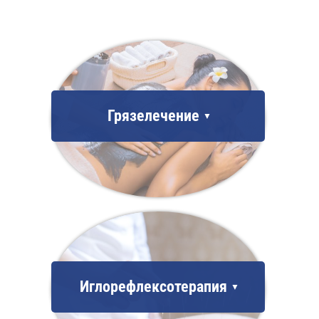
Грязелечение
Иглорефлексотерапия