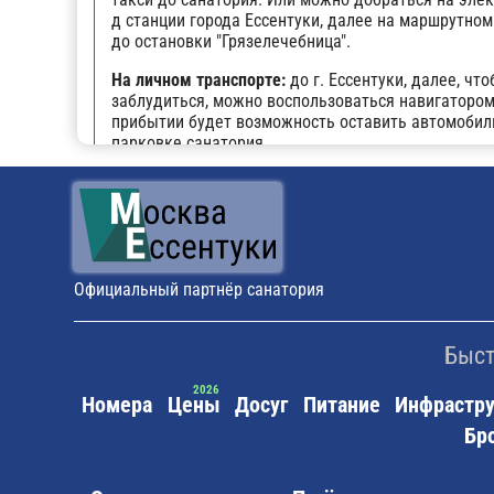
д станции города Ессентуки, далее на маршрутном
до остановки "Грязелечебница".
На личном транспорте:
до г. Ессентуки, далее, что
заблудиться, можно воспользоваться навигатором
прибытии будет возможность оставить автомобил
парковке санатория.
Поездом:
до ж/д вокзала г. Ессентуки. Выход из 
вагона по ходу следования поезда. С железнодор
платформы повернуть направо (к бывшему киноте
"Дружба"), пройти 15 метров и пересечь площадь.
противоположной стороне площади имеется оста
маршрутных такси. На маршрутном такси № 9 или
Официальный партнёр санатория
проследовать до остановки "Грязелечебница" (сл
после "Ж/д вокзала"). Маршрутные такси ходят к
минут (последнее – в 21.00). Длительность поездк
Быст
минут.
Номера
Цены
Досуг
Питание
Инфрастру
Бр