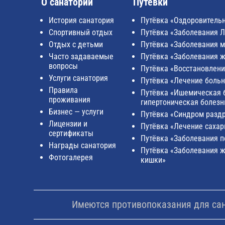
О санатории
Путёвки
История санатория
Путёвка «Оздоровитель
Спортивный отдых
Путёвка «Заболевания 
Отдых с детьми
Путёвка «Заболевания м
Часто задаваемые
Путёвка «Заболевания ж
вопросы
Путёвка «Восстановлени
Услуги санатория
Путёвка «Лечение боль
Правила
Путёвка «Ишемическая б
проживания
гипертоническая болезн
Бизнес — услуги
Путёвка «Синдром разд
Лицензии и
Путёвка «Лечение сахар
сертификаты
Путёвка «Заболевания 
Награды санатория
Путёвка «Заболевания 
Фотогалерея
кишки»
Имеются противопоказания для сана