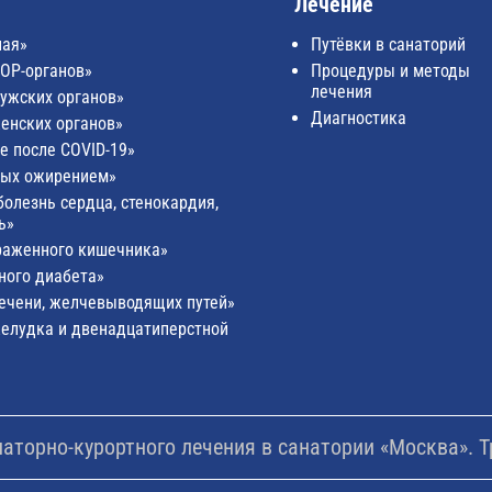
Лечение
ная»
Путёвки в санаторий
ЛОР-органов»
Процедуры и методы
лечения
ужских органов»
Диагностика
енских органов»
е после COVID-19»
ных ожирением»
олезнь сердца, стенокардия,
ь»
раженного кишечника»
ного диабета»
печени, желчевыводящих путей»
желудка и двенадцатиперстной
торно-курортного лечения в санатории «Москва». Т