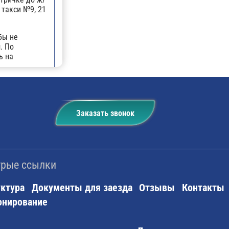
 такси №9, 21
бы не
. По
ь на
последнего
ожной
атру
 На
Заказать звонок
новка
 № 21
едующая
аждые 10-15
и около 3
рые ссылки
ктура
Документы для заезда
Отзывы
Контакты
онирование