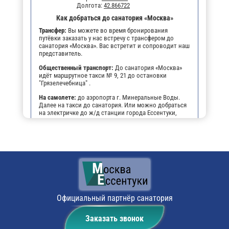
Долгота:
42.866722
Как добраться до санатория «Москва»
Трансфер:
Вы можете во время бронирования
путёвки заказать у нас встречу с трансфером до
санатория «Москва». Вас встретит и сопроводит наш
представитель.
Общественный транспорт:
До санатория «Москва»
идёт маршрутное такси № 9, 21 до остановки
"Грязелечебница" .
На самолете:
до аэропорта г. Минеральные Воды.
Далее на такси до санатория. Или можно добраться
на электричке до ж/д станции города Ессентуки,
далее на маршрутном такси №9, 21 до остановки
"Грязелечебница".
На личном транспорте:
до г. Ессентуки, далее, чтобы
не заблудиться, можно воспользоваться
навигатором. По прибытии будет возможность
оставить автомобиль на парковке санатория.
Поездом:
до ж/д вокзала г. Ессентуки. Выход из
последнего вагона по ходу следования поезда. С
железнодорожной платформы повернуть направо (к
Официальный партнёр санатория
бывшему кинотеатру "Дружба"), пройти 15 метров и
пересечь площадь. На противоположной стороне
Заказать звонок
площади имеется остановка маршрутных такси. На
маршрутном такси № 9 или № 21 проследовать до