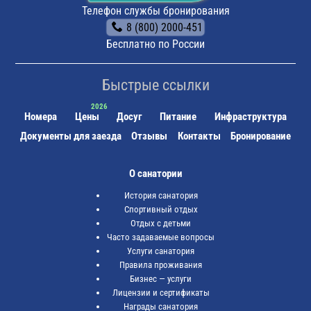
остановки "Грязелечебница" (следующая после "Ж/д
Телефон службы бронирования
вокзала"). Маршрутные такси ходят каждые 10-15
8 (800) 2000-451
минут (последнее – в 21.00). Длительность поездки
около 3 минут.
Бесплатно по России
Быстрые ссылки
Номера
Цены
Досуг
Питание
Инфраструктура
Документы для заезда
Отзывы
Контакты
Бронирование
О санатории
История санатория
Спортивный отдых
Отдых с детьми
Часто задаваемые вопросы
Услуги санатория
Правила проживания
Бизнес — услуги
Лицензии и сертификаты
Награды санатория