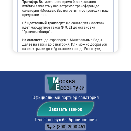
Трансфер:
Вы можете во время бронирования
путёвки заказать у нас встречу с трансфером до
санатория «Москва». Вас встретит и сопроводит наш
представитель.
Общественный транспорт:
До санатория «Москва»
идёт маршрутное такси № 9, 21 до остановки
"Грязелечебница" .
На самолете:
до аэропорта г. Минеральные Воды.
Далее на такси до санатория. Или можно добраться
на электричке до ж/д станции города Ессентуки,
далее на маршрутном такси №9, 21 до остановки
"Грязелечебница".
На личном транспорте:
до г. Ессентуки, далее, чтобы
не заблудиться, можно воспользоваться
навигатором. По прибытии будет возможность
оставить автомобиль на парковке санатория.
Поездом:
до ж/д вокзала г. Ессентуки. Выход из
последнего вагона по ходу следования поезда. С
железнодорожной платформы повернуть направо (к
Официальный партнёр санатория
бывшему кинотеатру "Дружба"), пройти 15 метров и
пересечь площадь. На противоположной стороне
Заказать звонок
площади имеется остановка маршрутных такси. На
маршрутном такси № 9 или № 21 проследовать до
остановки "Грязелечебница" (следующая после "Ж/д
Телефон службы бронирования
вокзала"). Маршрутные такси ходят каждые 10-15
8 (800) 2000-451
минут (последнее – в 21.00). Длительность поездки
около 3 минут.