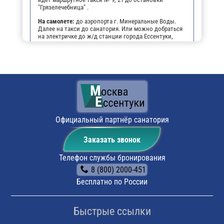
"Грязелечебница" .
На самолете:
до аэропорта г. Минеральные Воды.
Далее на такси до санатория. Или можно добраться
на электричке до ж/д станции города Ессентуки,
далее на маршрутном такси №9, 21 до остановки
"Грязелечебница".
На личном транспорте:
до г. Ессентуки, далее, чтобы
не заблудиться, можно воспользоваться
навигатором. По прибытии будет возможность
оставить автомобиль на парковке санатория.
Поездом:
до ж/д вокзала г. Ессентуки. Выход из
последнего вагона по ходу следования поезда. С
железнодорожной платформы повернуть направо (к
Официальный партнёр санатория
бывшему кинотеатру "Дружба"), пройти 15 метров и
пересечь площадь. На противоположной стороне
Заказать звонок
площади имеется остановка маршрутных такси. На
маршрутном такси № 9 или № 21 проследовать до
остановки "Грязелечебница" (следующая после "Ж/д
Телефон службы бронирования
вокзала"). Маршрутные такси ходят каждые 10-15
8 (800) 2000-451
минут (последнее – в 21.00). Длительность поездки
около 3 минут.
Бесплатно по России
Быстрые ссылки